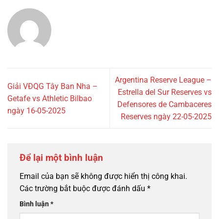
Argentina Reserve League –
Giải VĐQG Tây Ban Nha –
Estrella del Sur Reserves vs
Getafe vs Athletic Bilbao
Defensores de Cambaceres
ngày 16-05-2025
Reserves ngày 22-05-2025
Để lại một bình luận
Email của bạn sẽ không được hiển thị công khai.
Các trường bắt buộc được đánh dấu
*
Bình luận
*