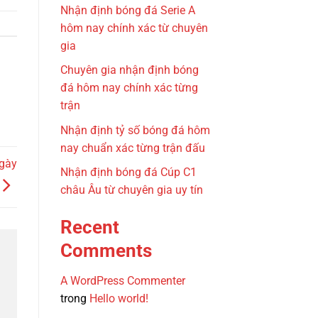
Nhận định bóng đá Serie A
hôm nay chính xác từ chuyên
gia
Chuyên gia nhận định bóng
đá hôm nay chính xác từng
trận
Nhận định tỷ số bóng đá hôm
nay chuẩn xác từng trận đấu
ngày
Nhận định bóng đá Cúp C1
châu Âu từ chuyên gia uy tín
Recent
Comments
A WordPress Commenter
trong
Hello world!