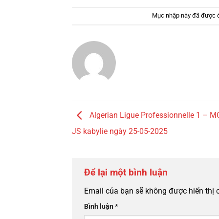
Mục nhập này đã được 
Algerian Ligue Professionnelle 1 – 
JS kabylie ngày 25-05-2025
Để lại một bình luận
Email của bạn sẽ không được hiển thị 
Bình luận
*