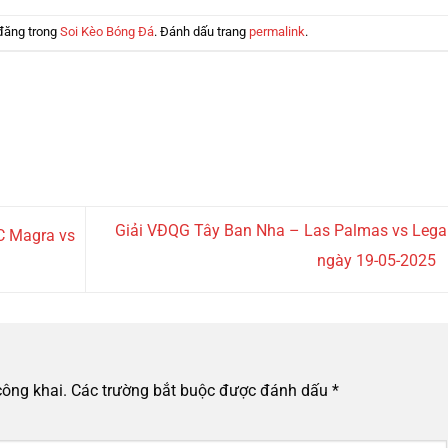
đăng trong
Soi Kèo Bóng Đá
. Đánh dấu trang
permalink
.
Giải VĐQG Tây Ban Nha – Las Palmas vs Lega
MC Magra vs
ngày 19-05-2025
công khai.
Các trường bắt buộc được đánh dấu
*