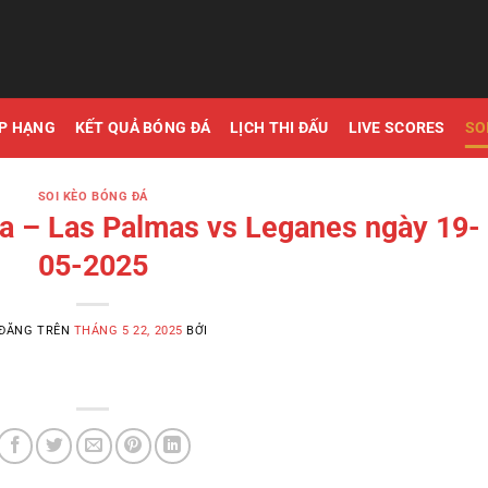
P HẠNG
KẾT QUẢ BÓNG ĐÁ
LỊCH THI ĐẤU
LIVE SCORES
SO
SOI KÈO BÓNG ĐÁ
a – Las Palmas vs Leganes ngày 19-
05-2025
 ĐĂNG TRÊN
THÁNG 5 22, 2025
BỞI