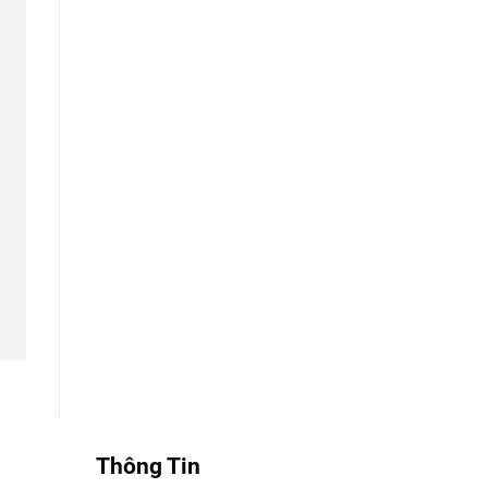
Thông Tin