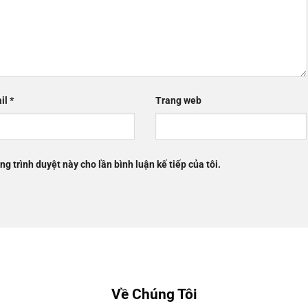
il
*
Trang web
ng trình duyệt này cho lần bình luận kế tiếp của tôi.
Về Chúng Tôi