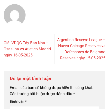
Argentina Reserve League –
Giải VĐQG Tây Ban Nha –
Nueva Chicago Reserves vs
Osasuna vs Atletico Madrid
Defensores de Belgrano
ngày 16-05-2025
Reserves ngày 15-05-2025
Để lại một bình luận
Email của bạn sẽ không được hiển thị công khai.
Các trường bắt buộc được đánh dấu
*
Bình luận
*