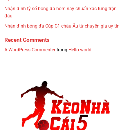
Nhận định tỷ số bóng đá hôm nay chuẩn xác từng trận
đấu
Nhận định bóng đá Cúp C1 châu Âu từ chuyên gia uy tín
Recent Comments
A WordPress Commenter
trong
Hello world!