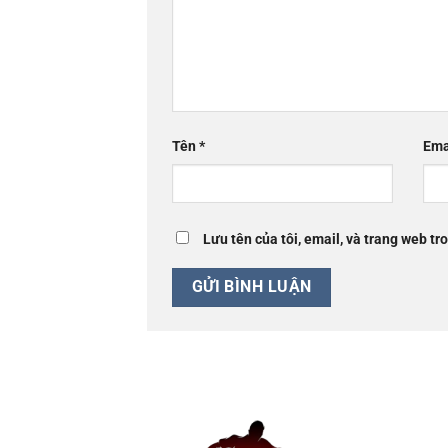
Tên
*
Ema
Lưu tên của tôi, email, và trang web tro