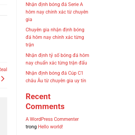
Nhận định bóng đá Serie A
hôm nay chính xác từ chuyên
gia
Chuyên gia nhận định bóng
đá hôm nay chính xác từng
trận
Nhận định tỷ số bóng đá hôm
nay chuẩn xác từng trận đấu
Real
Nhận định bóng đá Cúp C1
châu Âu từ chuyên gia uy tín
Recent
Comments
A WordPress Commenter
trong
Hello world!