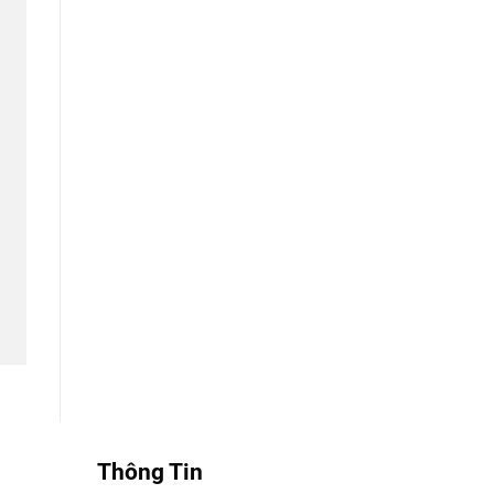
Thông Tin