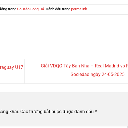
đăng trong
Soi Kèo Bóng Đá
. Đánh dấu trang
permalink
.
Giải VĐQG Tây Ban Nha – Real Madrid vs 
araguay U17
Sociedad ngày 24-05-2025
công khai.
Các trường bắt buộc được đánh dấu
*