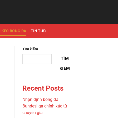
I KÈO BÓNG ĐÁ
TIN TỨC
Tìm kiếm
TÌM
KIẾM
Recent Posts
Nhận định bóng đá
Bundesliga chính xác từ
chuyên gia