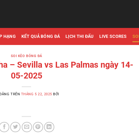
P HẠNG
KẾT QUẢ BÓNG ĐÁ
LỊCH THI ĐẤU
LIVE SCORES
SO
SOI KÈO BÓNG ĐÁ
a – Sevilla vs Las Palmas ngày 14-
05-2025
 ĐĂNG TRÊN
THÁNG 5 22, 2025
BỞI