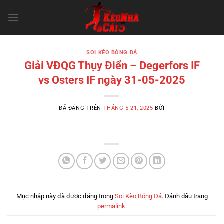
Chuyển
đến
nội
dung
SOI KÈO BÓNG ĐÁ
Giải VĐQG Thụy Điển – Degerfors IF
vs Osters IF ngày 31-05-2025
ĐÃ ĐĂNG TRÊN
THÁNG 5 21, 2025
BỞI
Mục nhập này đã được đăng trong
Soi Kèo Bóng Đá
. Đánh dấu trang
permalink
.