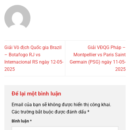
Giải Vô địch Quốc gia Brazil
Giải VĐQG Pháp –
– Botafogo RJ vs
Montpellier vs Paris Saint
Internacional RS ngày 12-05-
Germain (PSG) ngày 11-05-
2025
2025
Để lại một bình luận
Email của bạn sẽ không được hiển thị công khai.
Các trường bắt buộc được đánh dấu
*
Bình luận
*