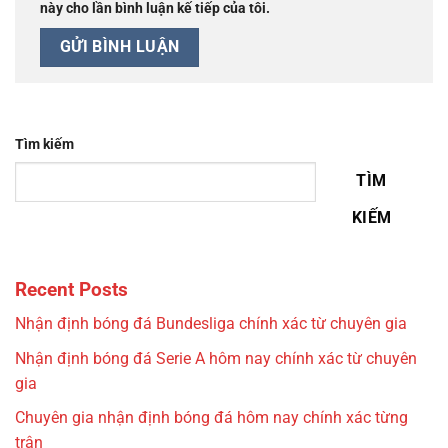
này cho lần bình luận kế tiếp của tôi.
Tìm kiếm
TÌM
KIẾM
Recent Posts
Nhận định bóng đá Bundesliga chính xác từ chuyên gia
Nhận định bóng đá Serie A hôm nay chính xác từ chuyên
gia
Chuyên gia nhận định bóng đá hôm nay chính xác từng
trận