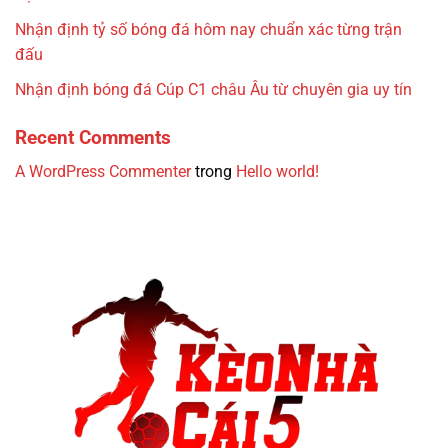
Nhận định tỷ số bóng đá hôm nay chuẩn xác từng trận
đấu
Nhận định bóng đá Cúp C1 châu Âu từ chuyên gia uy tín
Recent Comments
A WordPress Commenter
trong
Hello world!