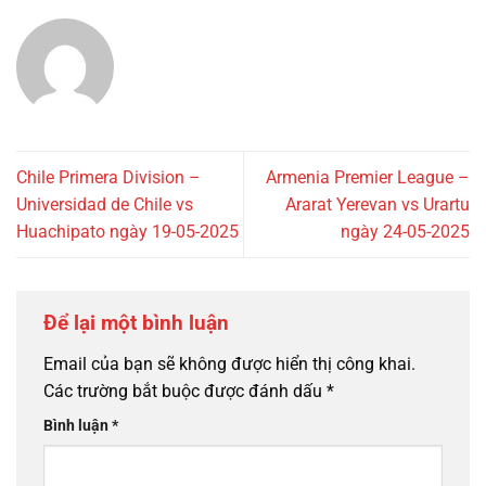
Chile Primera Division –
Armenia Premier League –
Universidad de Chile vs
Ararat Yerevan vs Urartu
Huachipato ngày 19-05-2025
ngày 24-05-2025
Để lại một bình luận
Email của bạn sẽ không được hiển thị công khai.
Các trường bắt buộc được đánh dấu
*
Bình luận
*