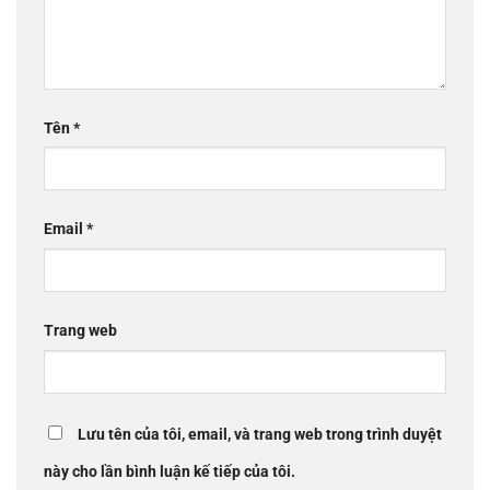
Tên
*
Email
*
Trang web
Lưu tên của tôi, email, và trang web trong trình duyệt
này cho lần bình luận kế tiếp của tôi.