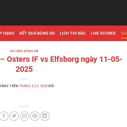
P HẠNG
KẾT QUẢ BÓNG ĐÁ
LỊCH THI ĐẤU
LIVE SCORES
SO
SOI KÈO BÓNG ĐÁ
– Osters IF vs Elfsborg ngày 11-05-
2025
 ĐĂNG TRÊN
THÁNG 5 21, 2025
BỞI