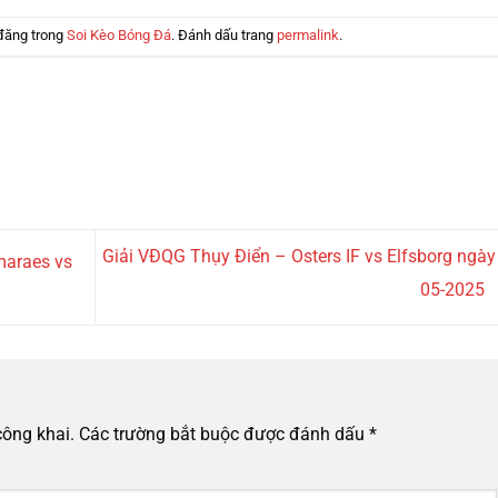
đăng trong
Soi Kèo Bóng Đá
. Đánh dấu trang
permalink
.
Giải VĐQG Thụy Điển – Osters IF vs Elfsborg ngày
maraes vs
05-2025
công khai.
Các trường bắt buộc được đánh dấu
*