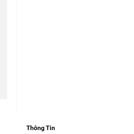
Thông Tin