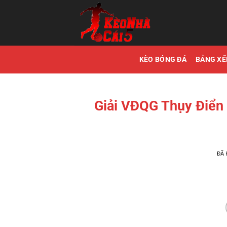
Chuyển
đến
nội
dung
KÈO BÓNG ĐÁ
BẢNG XẾ
Giải VĐQG Thụy Điển 
ĐÃ