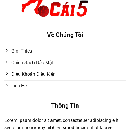
Về Chúng Tôi
Giới Thiệu
Chính Sách Bảo Mật
Điều Khoản Điều Kiện
Liên Hệ
Thông Tin
Lorem ipsum dolor sit amet, consectetuer adipiscing elit,
sed diam nonummy nibh euismod tincidunt ut laoreet