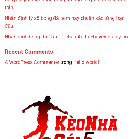
trận
Nhận định tỷ số bóng đá hôm nay chuẩn xác từng trận
đấu
Nhận định bóng đá Cúp C1 châu Âu từ chuyên gia uy tín
Recent Comments
A WordPress Commenter
trong
Hello world!