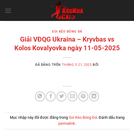
Chuyển
đến
nội
dung
SOI KÈO BÓNG ĐÁ
Giải VĐQG Ukraina – Kryvbas vs
Kolos Kovalyovka ngày 11-05-2025
ĐÃ ĐĂNG TRÊN
THÁNG 5 21, 2025
BỞI
Mục nhập này đã được đăng trong
Soi Kèo Bóng Đá
. Đánh dấu trang
permalink
.