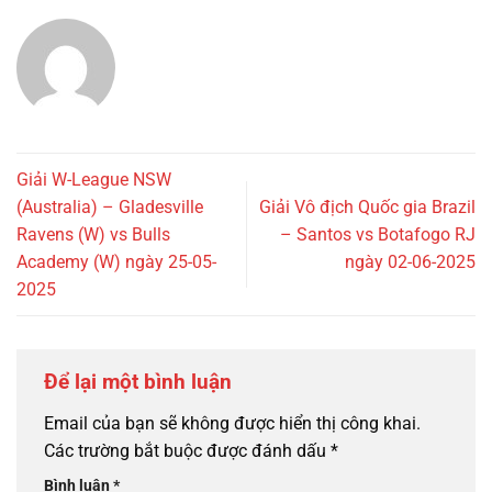
Giải W-League NSW
(Australia) – Gladesville
Giải Vô địch Quốc gia Brazil
Ravens (W) vs Bulls
– Santos vs Botafogo RJ
Academy (W) ngày 25-05-
ngày 02-06-2025
2025
Để lại một bình luận
Email của bạn sẽ không được hiển thị công khai.
Các trường bắt buộc được đánh dấu
*
Bình luận
*