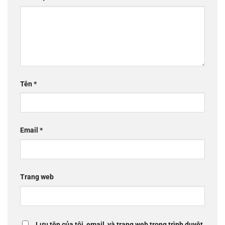
Tên
*
Email
*
Trang web
Lưu tên của tôi, email, và trang web trong trình duyệt