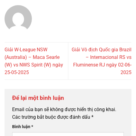
Giải W-League NSW
Giải Vô địch Quốc gia Brazil
(Australia) – Maca Searle
– Internacional RS vs
(W) vs NWS Spirit (W) ngày
Fluminense RJ ngày 02-06-
25-05-2025
2025
Để lại một bình luận
Email của bạn sẽ không được hiển thị công khai.
Các trường bắt buộc được đánh dấu
*
Bình luận
*