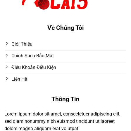
Về Chúng Tôi
Giới Thiệu
Chính Sách Bảo Mật
Điều Khoản Điều Kiện
Liên Hệ
Thông Tin
Lorem ipsum dolor sit amet, consectetuer adipiscing elit,
sed diam nonummy nibh euismod tincidunt ut laoreet
dolore magna aliquam erat volutpat.