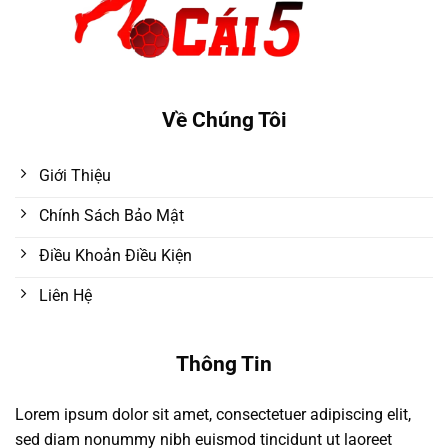
Về Chúng Tôi
Giới Thiệu
Chính Sách Bảo Mật
Điều Khoản Điều Kiện
Liên Hệ
Thông Tin
Lorem ipsum dolor sit amet, consectetuer adipiscing elit,
sed diam nonummy nibh euismod tincidunt ut laoreet