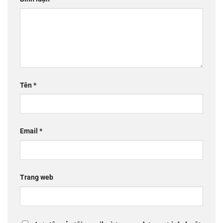
Tên
*
Email
*
Trang web