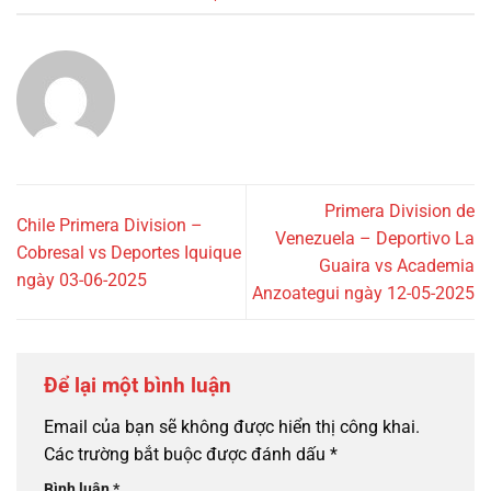
Primera Division de
Chile Primera Division –
Venezuela – Deportivo La
Cobresal vs Deportes Iquique
Guaira vs Academia
ngày 03-06-2025
Anzoategui ngày 12-05-2025
Để lại một bình luận
Email của bạn sẽ không được hiển thị công khai.
Các trường bắt buộc được đánh dấu
*
Bình luận
*