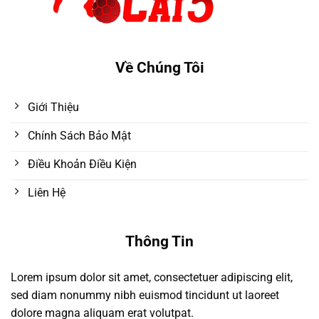
Về Chúng Tôi
Giới Thiệu
Chính Sách Bảo Mật
Điều Khoản Điều Kiện
Liên Hệ
Thông Tin
Lorem ipsum dolor sit amet, consectetuer adipiscing elit,
sed diam nonummy nibh euismod tincidunt ut laoreet
dolore magna aliquam erat volutpat.