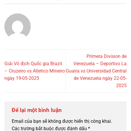
Primera Division de
Giải Vô địch Quốc gia Brazil
Venezuela – Deportivo La
– Cruzeiro vs Atletico Mineiro
Guaira vs Universidad Central
ngày 19-05-2025
de Venezuela ngày 22-05-
2025
Để lại một bình luận
Email của bạn sẽ không được hiển thị công khai.
Các trường bắt buộc được đánh dấu
*