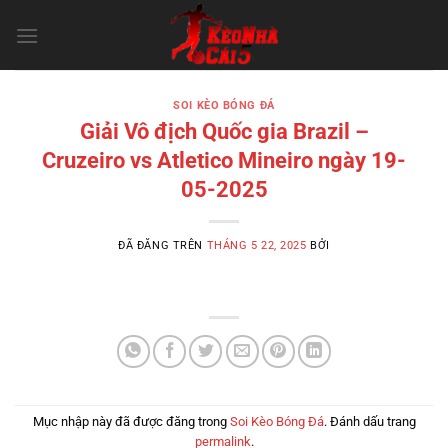
Chuyển
đến
nội
dung
SOI KÈO BÓNG ĐÁ
Giải Vô địch Quốc gia Brazil –
Cruzeiro vs Atletico Mineiro ngày 19-
05-2025
ĐÃ ĐĂNG TRÊN
THÁNG 5 22, 2025
BỞI
Mục nhập này đã được đăng trong
Soi Kèo Bóng Đá
. Đánh dấu trang
permalink
.