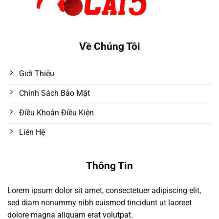
Về Chúng Tôi
Giới Thiệu
Chính Sách Bảo Mật
Điều Khoản Điều Kiện
Liên Hệ
Thông Tin
Lorem ipsum dolor sit amet, consectetuer adipiscing elit,
sed diam nonummy nibh euismod tincidunt ut laoreet
dolore magna aliquam erat volutpat.