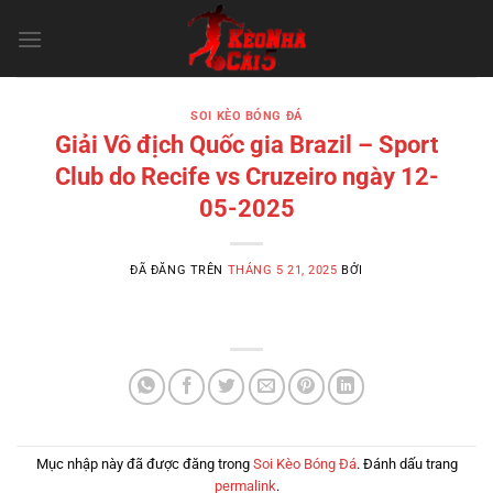
Chuyển
đến
nội
dung
SOI KÈO BÓNG ĐÁ
Giải Vô địch Quốc gia Brazil – Sport
Club do Recife vs Cruzeiro ngày 12-
05-2025
ĐÃ ĐĂNG TRÊN
THÁNG 5 21, 2025
BỞI
Mục nhập này đã được đăng trong
Soi Kèo Bóng Đá
. Đánh dấu trang
permalink
.