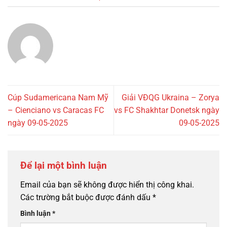
Cúp Sudamericana Nam Mỹ
Giải VĐQG Ukraina – Zorya
– Cienciano vs Caracas FC
vs FC Shakhtar Donetsk ngày
ngày 09-05-2025
09-05-2025
Để lại một bình luận
Email của bạn sẽ không được hiển thị công khai.
Các trường bắt buộc được đánh dấu
*
Bình luận
*