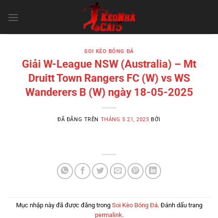
Chuyển
đến
nội
dung
SOI KÈO BÓNG ĐÁ
Giải W-League NSW (Australia) – Mt
Druitt Town Rangers FC (W) vs WS
Wanderers B (W) ngày 18-05-2025
ĐÃ ĐĂNG TRÊN
THÁNG 5 21, 2025
BỞI
Mục nhập này đã được đăng trong
Soi Kèo Bóng Đá
. Đánh dấu trang
permalink
.