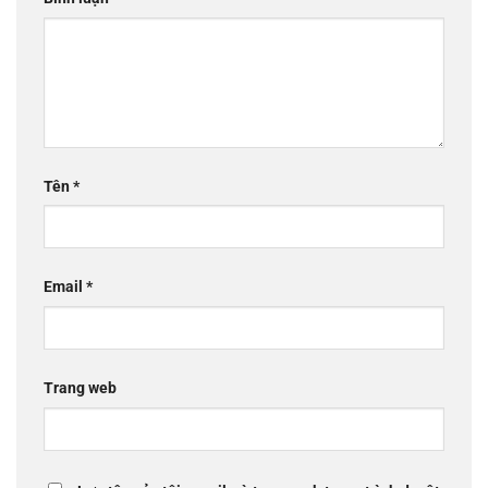
Tên
*
Email
*
Trang web