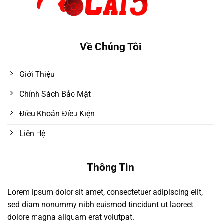
Về Chúng Tôi
Giới Thiệu
Chính Sách Bảo Mật
Điều Khoản Điều Kiện
Liên Hệ
Thông Tin
Lorem ipsum dolor sit amet, consectetuer adipiscing elit,
sed diam nonummy nibh euismod tincidunt ut laoreet
dolore magna aliquam erat volutpat.