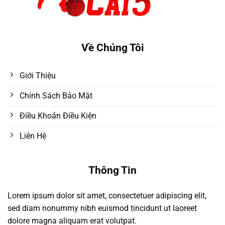
Về Chúng Tôi
Giới Thiệu
Chính Sách Bảo Mật
Điều Khoản Điều Kiện
Liên Hệ
Thông Tin
Lorem ipsum dolor sit amet, consectetuer adipiscing elit,
sed diam nonummy nibh euismod tincidunt ut laoreet
dolore magna aliquam erat volutpat.