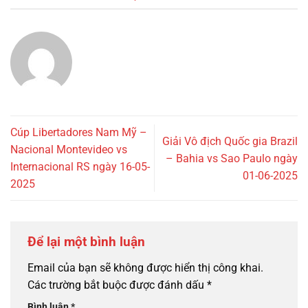
Cúp Libertadores Nam Mỹ –
Giải Vô địch Quốc gia Brazil
Nacional Montevideo vs
– Bahia vs Sao Paulo ngày
Internacional RS ngày 16-05-
01-06-2025
2025
Để lại một bình luận
Email của bạn sẽ không được hiển thị công khai.
Các trường bắt buộc được đánh dấu
*
Bình luận
*