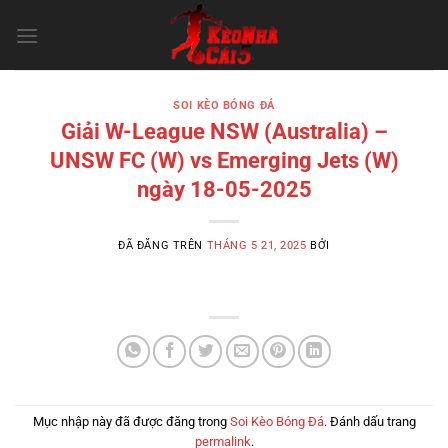
Chuyển
đến
nội
dung
SOI KÈO BÓNG ĐÁ
Giải W-League NSW (Australia) –
UNSW FC (W) vs Emerging Jets (W)
ngày 18-05-2025
ĐÃ ĐĂNG TRÊN
THÁNG 5 21, 2025
BỞI
Mục nhập này đã được đăng trong
Soi Kèo Bóng Đá
. Đánh dấu trang
permalink
.