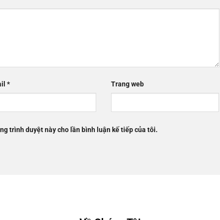
il
*
Trang web
ng trình duyệt này cho lần bình luận kế tiếp của tôi.