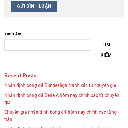
Tìm kiếm
TÌM
KIẾM
Recent Posts
Nhận định bóng đá Bundesliga chính xác từ chuyên gia
Nhận định bóng đá Serie A hôm nay chính xác từ chuyên
gia
Chuyên gia nhận định bóng đá hôm nay chính xác từng
trận