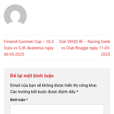
Finland Suomen Cup – OLS
Giải VĐQG Bỉ – Racing Genk
Oulu vs SJK Akatemia ngày
vs Club Brugge ngày 11-05-
06-05-2025
2025
Để lại một bình luận
Email của bạn sẽ không được hiển thị công khai.
Các trường bắt buộc được đánh dấu
*
Bình luận
*