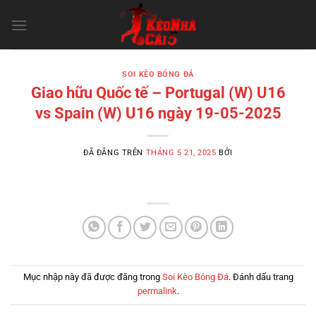
Chuyển
đến
nội
dung
SOI KÈO BÓNG ĐÁ
Giao hữu Quốc tế – Portugal (W) U16
vs Spain (W) U16 ngày 19-05-2025
ĐÃ ĐĂNG TRÊN
THÁNG 5 21, 2025
BỞI
Mục nhập này đã được đăng trong
Soi Kèo Bóng Đá
. Đánh dấu trang
permalink
.