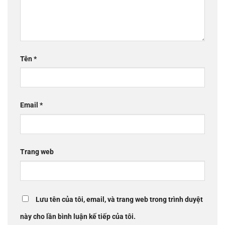
Tên
*
Email
*
Trang web
Lưu tên của tôi, email, và trang web trong trình duyệt
này cho lần bình luận kế tiếp của tôi.