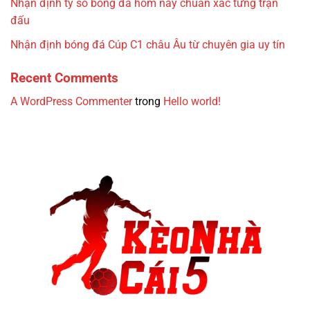
Nhận định tỷ số bóng đá hôm nay chuẩn xác từng trận
đấu
Nhận định bóng đá Cúp C1 châu Âu từ chuyên gia uy tín
Recent Comments
A WordPress Commenter
trong
Hello world!