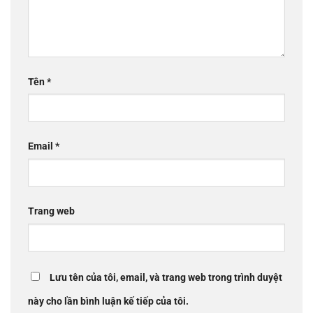
Tên
*
Email
*
Trang web
Lưu tên của tôi, email, và trang web trong trình duyệt
này cho lần bình luận kế tiếp của tôi.