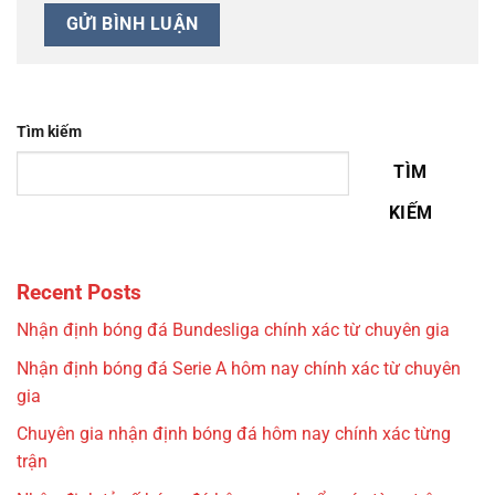
Tìm kiếm
TÌM
KIẾM
Recent Posts
Nhận định bóng đá Bundesliga chính xác từ chuyên gia
Nhận định bóng đá Serie A hôm nay chính xác từ chuyên
gia
Chuyên gia nhận định bóng đá hôm nay chính xác từng
trận