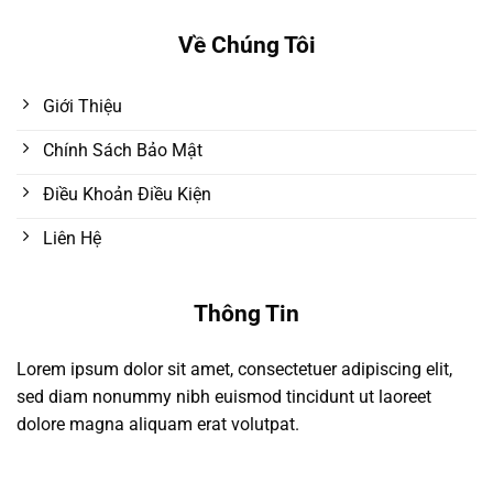
Về Chúng Tôi
Giới Thiệu
Chính Sách Bảo Mật
Điều Khoản Điều Kiện
Liên Hệ
Thông Tin
Lorem ipsum dolor sit amet, consectetuer adipiscing elit,
sed diam nonummy nibh euismod tincidunt ut laoreet
dolore magna aliquam erat volutpat.