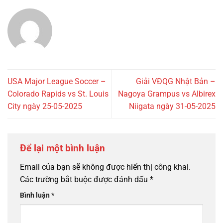
USA Major League Soccer –
Giải VĐQG Nhật Bản –
Colorado Rapids vs St. Louis
Nagoya Grampus vs Albirex
City ngày 25-05-2025
Niigata ngày 31-05-2025
Để lại một bình luận
Email của bạn sẽ không được hiển thị công khai.
Các trường bắt buộc được đánh dấu
*
Bình luận
*