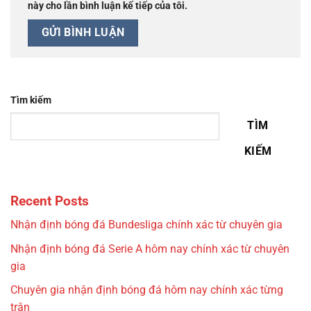
này cho lần bình luận kế tiếp của tôi.
Tìm kiếm
TÌM
KIẾM
Recent Posts
Nhận định bóng đá Bundesliga chính xác từ chuyên gia
Nhận định bóng đá Serie A hôm nay chính xác từ chuyên
gia
Chuyên gia nhận định bóng đá hôm nay chính xác từng
trận