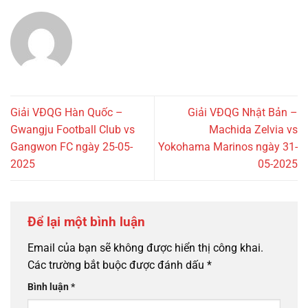
Giải VĐQG Hàn Quốc –
Giải VĐQG Nhật Bản –
Gwangju Football Club vs
Machida Zelvia vs
Gangwon FC ngày 25-05-
Yokohama Marinos ngày 31-
2025
05-2025
Để lại một bình luận
Email của bạn sẽ không được hiển thị công khai.
Các trường bắt buộc được đánh dấu
*
Bình luận
*