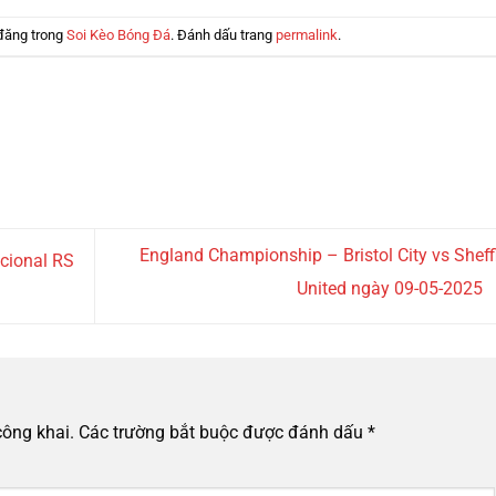
đăng trong
Soi Kèo Bóng Đá
. Đánh dấu trang
permalink
.
England Championship – Bristol City vs Sheff
acional RS
United ngày 09-05-2025
công khai.
Các trường bắt buộc được đánh dấu
*