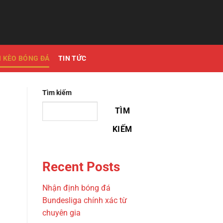
I KÈO BÓNG ĐÁ
TIN TỨC
Tìm kiếm
TÌM
KIẾM
Recent Posts
Nhận định bóng đá
Bundesliga chính xác từ
chuyên gia