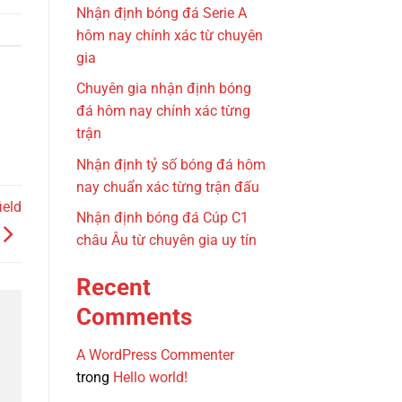
Nhận định bóng đá Serie A
hôm nay chính xác từ chuyên
gia
Chuyên gia nhận định bóng
đá hôm nay chính xác từng
trận
Nhận định tỷ số bóng đá hôm
nay chuẩn xác từng trận đấu
ield
Nhận định bóng đá Cúp C1
châu Âu từ chuyên gia uy tín
Recent
Comments
A WordPress Commenter
trong
Hello world!