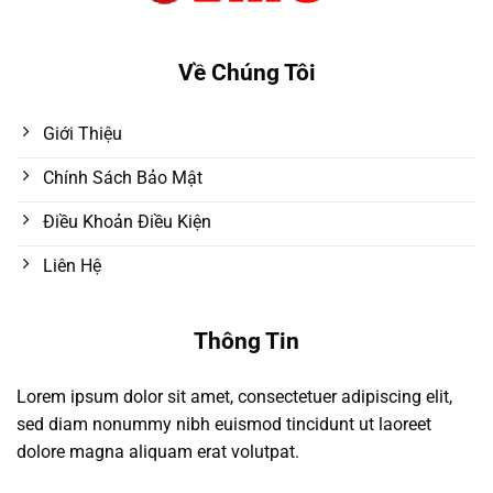
Về Chúng Tôi
Giới Thiệu
Chính Sách Bảo Mật
Điều Khoản Điều Kiện
Liên Hệ
Thông Tin
Lorem ipsum dolor sit amet, consectetuer adipiscing elit,
sed diam nonummy nibh euismod tincidunt ut laoreet
dolore magna aliquam erat volutpat.