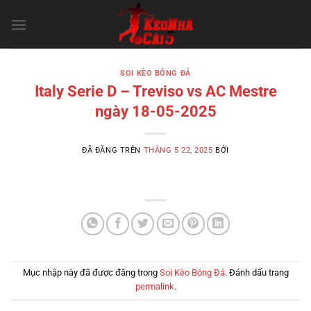
Chuyển
đến
nội
dung
SOI KÈO BÓNG ĐÁ
Italy Serie D – Treviso vs AC Mestre
ngày 18-05-2025
ĐÃ ĐĂNG TRÊN
THÁNG 5 22, 2025
BỞI
Mục nhập này đã được đăng trong
Soi Kèo Bóng Đá
. Đánh dấu trang
permalink
.