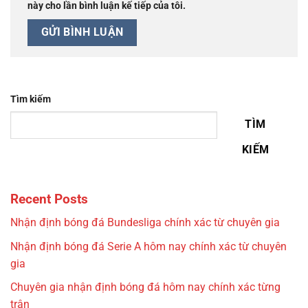
này cho lần bình luận kế tiếp của tôi.
Tìm kiếm
TÌM
KIẾM
Recent Posts
Nhận định bóng đá Bundesliga chính xác từ chuyên gia
Nhận định bóng đá Serie A hôm nay chính xác từ chuyên
gia
Chuyên gia nhận định bóng đá hôm nay chính xác từng
trận