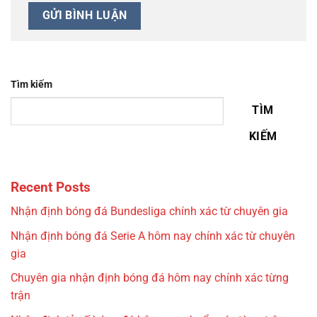
Tìm kiếm
TÌM
KIẾM
Recent Posts
Nhận định bóng đá Bundesliga chính xác từ chuyên gia
Nhận định bóng đá Serie A hôm nay chính xác từ chuyên
gia
Chuyên gia nhận định bóng đá hôm nay chính xác từng
trận