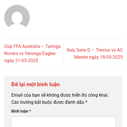
Cúp FFA Australia – Taringa
Italy Serie D – Treviso vs AC
Rovers vs Yeronga Eagles
Mestre ngày 18-05-2025
ngày 21-05-2025
Để lại một bình luận
Email của bạn sẽ không được hiển thị công khai.
Các trường bắt buộc được đánh dấu
*
Bình luận
*