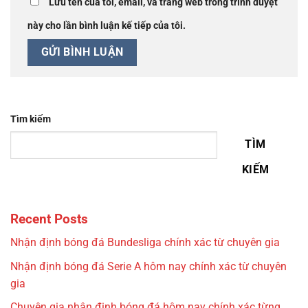
Lưu tên của tôi, email, và trang web trong trình duyệt
này cho lần bình luận kế tiếp của tôi.
Tìm kiếm
TÌM
KIẾM
Recent Posts
Nhận định bóng đá Bundesliga chính xác từ chuyên gia
Nhận định bóng đá Serie A hôm nay chính xác từ chuyên
gia
Chuyên gia nhận định bóng đá hôm nay chính xác từng