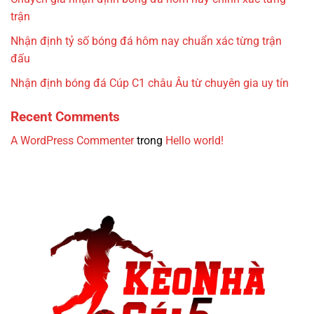
trận
Nhận định tỷ số bóng đá hôm nay chuẩn xác từng trận
đấu
Nhận định bóng đá Cúp C1 châu Âu từ chuyên gia uy tín
Recent Comments
A WordPress Commenter
trong
Hello world!