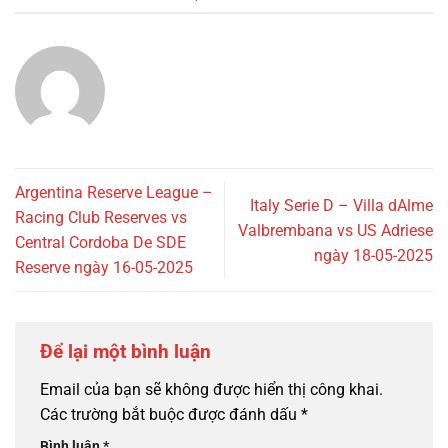
Argentina Reserve League –
Italy Serie D – Villa dAlme
Racing Club Reserves vs
Valbrembana vs US Adriese
Central Cordoba De SDE
ngày 18-05-2025
Reserve ngày 16-05-2025
Để lại một bình luận
Email của bạn sẽ không được hiển thị công khai.
Các trường bắt buộc được đánh dấu
*
Bình luận
*