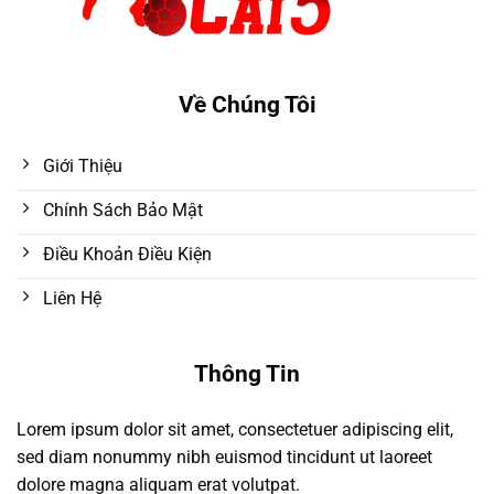
Về Chúng Tôi
Giới Thiệu
Chính Sách Bảo Mật
Điều Khoản Điều Kiện
Liên Hệ
Thông Tin
Lorem ipsum dolor sit amet, consectetuer adipiscing elit,
sed diam nonummy nibh euismod tincidunt ut laoreet
dolore magna aliquam erat volutpat.