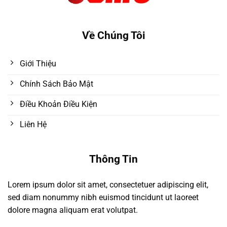
Về Chúng Tôi
Giới Thiệu
Chính Sách Bảo Mật
Điều Khoản Điều Kiện
Liên Hệ
Thông Tin
Lorem ipsum dolor sit amet, consectetuer adipiscing elit,
sed diam nonummy nibh euismod tincidunt ut laoreet
dolore magna aliquam erat volutpat.