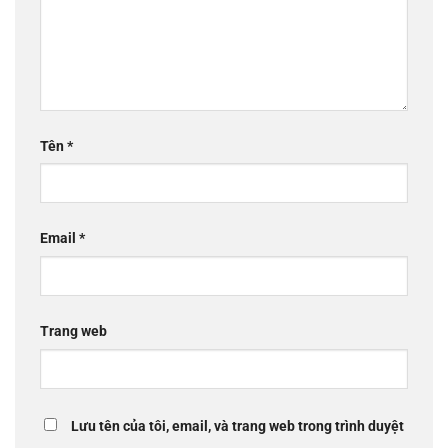
Tên
*
Email
*
Trang web
Lưu tên của tôi, email, và trang web trong trình duyệt