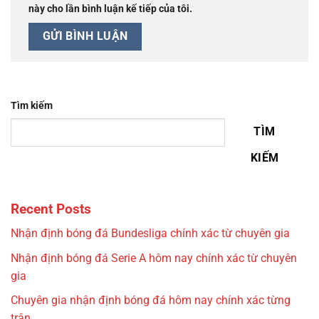
này cho lần bình luận kế tiếp của tôi.
Tìm kiếm
TÌM
KIẾM
Recent Posts
Nhận định bóng đá Bundesliga chính xác từ chuyên gia
Nhận định bóng đá Serie A hôm nay chính xác từ chuyên
gia
Chuyên gia nhận định bóng đá hôm nay chính xác từng
trận