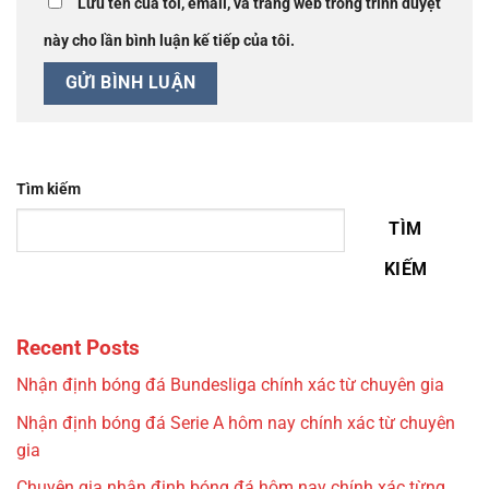
Lưu tên của tôi, email, và trang web trong trình duyệt
này cho lần bình luận kế tiếp của tôi.
Tìm kiếm
TÌM
KIẾM
Recent Posts
Nhận định bóng đá Bundesliga chính xác từ chuyên gia
Nhận định bóng đá Serie A hôm nay chính xác từ chuyên
gia
Chuyên gia nhận định bóng đá hôm nay chính xác từng