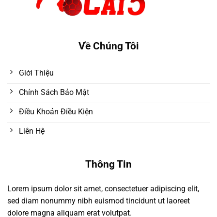
Về Chúng Tôi
Giới Thiệu
Chính Sách Bảo Mật
Điều Khoản Điều Kiện
Liên Hệ
Thông Tin
Lorem ipsum dolor sit amet, consectetuer adipiscing elit,
sed diam nonummy nibh euismod tincidunt ut laoreet
dolore magna aliquam erat volutpat.