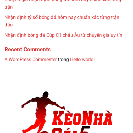
trận
Nhận định tỷ số bóng đá hôm nay chuẩn xác từng trận
đấu
Nhận định bóng đá Cúp C1 châu Âu từ chuyên gia uy tín
Recent Comments
A WordPress Commenter
trong
Hello world!