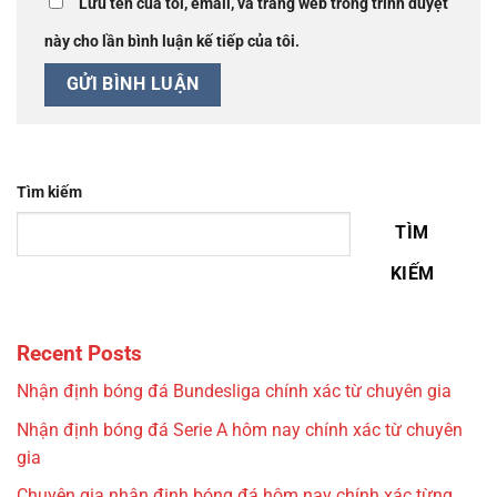
Lưu tên của tôi, email, và trang web trong trình duyệt
này cho lần bình luận kế tiếp của tôi.
Tìm kiếm
TÌM
KIẾM
Recent Posts
Nhận định bóng đá Bundesliga chính xác từ chuyên gia
Nhận định bóng đá Serie A hôm nay chính xác từ chuyên
gia
Chuyên gia nhận định bóng đá hôm nay chính xác từng