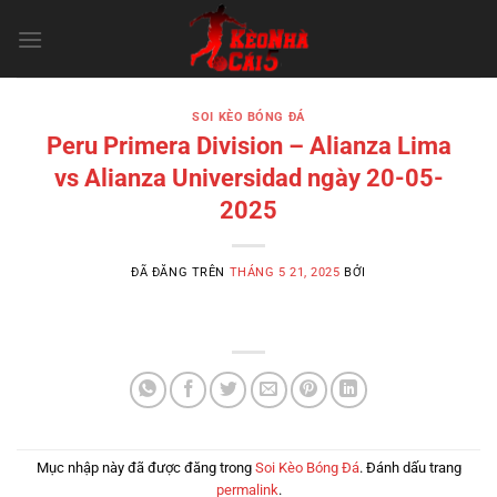
Chuyển
đến
nội
dung
SOI KÈO BÓNG ĐÁ
Peru Primera Division – Alianza Lima
vs Alianza Universidad ngày 20-05-
2025
ĐÃ ĐĂNG TRÊN
THÁNG 5 21, 2025
BỞI
Mục nhập này đã được đăng trong
Soi Kèo Bóng Đá
. Đánh dấu trang
permalink
.