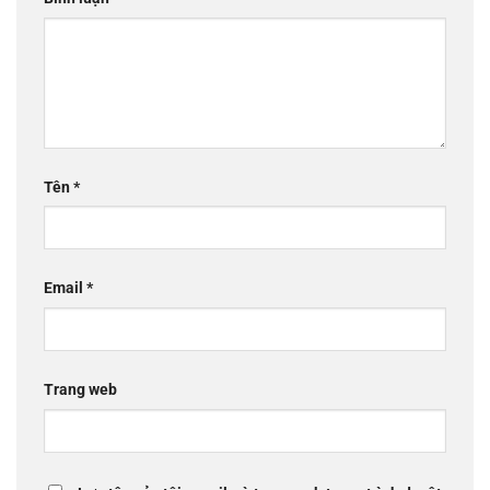
Tên
*
Email
*
Trang web