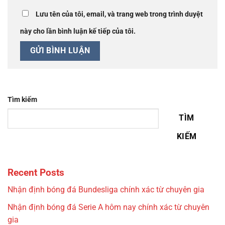
Lưu tên của tôi, email, và trang web trong trình duyệt
này cho lần bình luận kế tiếp của tôi.
Tìm kiếm
TÌM
KIẾM
Recent Posts
Nhận định bóng đá Bundesliga chính xác từ chuyên gia
Nhận định bóng đá Serie A hôm nay chính xác từ chuyên
gia