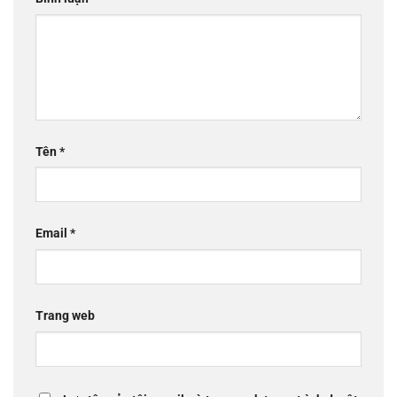
Tên
*
Email
*
Trang web