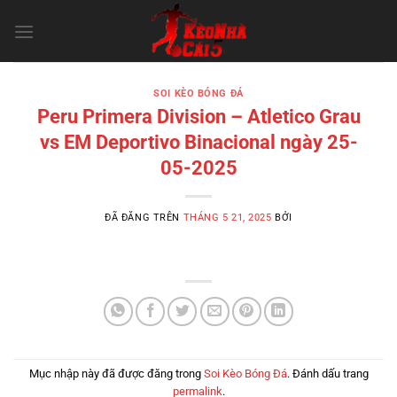
Chuyển
đến
nội
dung
SOI KÈO BÓNG ĐÁ
Peru Primera Division – Atletico Grau
vs EM Deportivo Binacional ngày 25-
05-2025
ĐÃ ĐĂNG TRÊN
THÁNG 5 21, 2025
BỞI
Mục nhập này đã được đăng trong
Soi Kèo Bóng Đá
. Đánh dấu trang
permalink
.