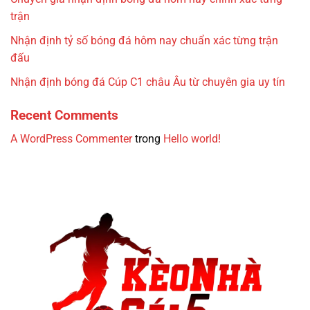
trận
Nhận định tỷ số bóng đá hôm nay chuẩn xác từng trận
đấu
Nhận định bóng đá Cúp C1 châu Âu từ chuyên gia uy tín
Recent Comments
A WordPress Commenter
trong
Hello world!