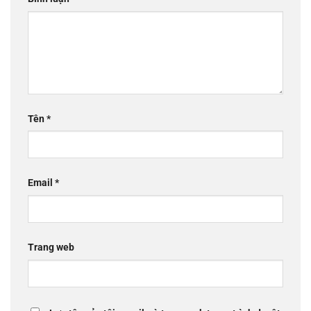
Tên
*
Email
*
Trang web