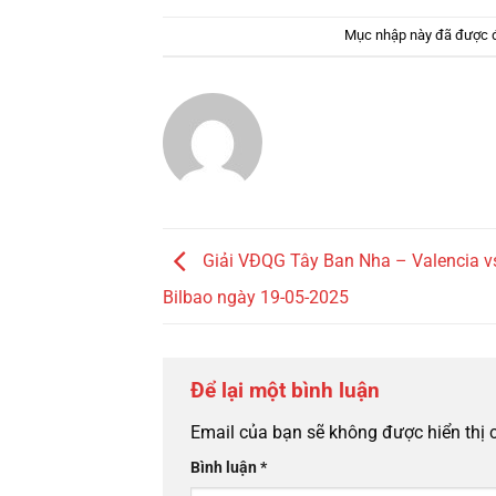
Mục nhập này đã được 
Giải VĐQG Tây Ban Nha – Valencia vs
Bilbao ngày 19-05-2025
Để lại một bình luận
Email của bạn sẽ không được hiển thị 
Bình luận
*