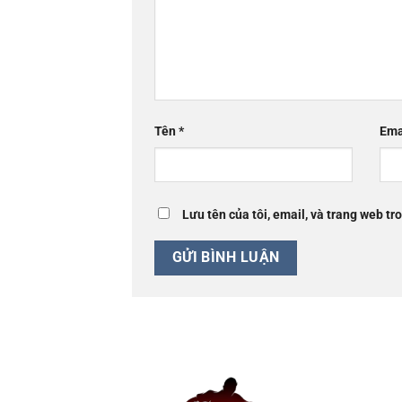
Tên
*
Ema
Lưu tên của tôi, email, và trang web tro