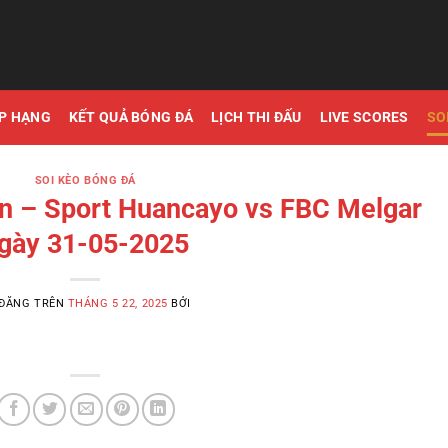
P HẠNG
KẾT QUẢ BÓNG ĐÁ
LỊCH THI ĐẤU
LIVE SCORES
SO
SOI KÈO BÓNG ĐÁ
on – Sport Huancayo vs FBC Melgar
gày 31-05-2025
 ĐĂNG TRÊN
THÁNG 5 22, 2025
BỞI