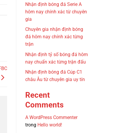
Nhận định bóng đá Serie A
hôm nay chính xác từ chuyên
gia
Chuyên gia nhận định bóng
đá hôm nay chính xác từng
trận
Nhận định tỷ số bóng đá hôm
nay chuẩn xác từng trận đấu
 FBC
Nhận định bóng đá Cúp C1
châu Âu từ chuyên gia uy tín
Recent
Comments
A WordPress Commenter
trong
Hello world!