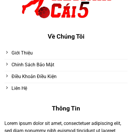
Về Chúng Tôi
Giới Thiệu
Chính Sách Bảo Mật
Điều Khoản Điều Kiện
Liên Hệ
Thông Tin
Lorem ipsum dolor sit amet, consectetuer adipiscing elit,
sed diam nonummy nibh euismod tincidunt ut laoreet