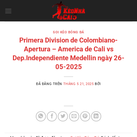
Chuyển
đến
nội
dung
SOI KÈO BÓNG ĐÁ
Primera Division de Colombiano-
Apertura – America de Cali vs
Dep.Independiente Medellin ngày 26-
05-2025
ĐÃ ĐĂNG TRÊN
THÁNG 5 21, 2025
BỞI