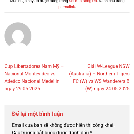
Mục nhập này đã được đăng trong
Soi Kèo Bóng Đá
. Đánh dấu trang
permalink
.
Cúp Libertadores Nam Mỹ –
Giải W-League NSW
Nacional Montevideo vs
(Australia) – Northern Tigers
Atletico Nacional Medellin
FC (W) vs WS Wanderers B
ngày 29-05-2025
(W) ngày 24-05-2025
Để lại một bình luận
Email của bạn sẽ không được hiển thị công khai.
Các trường bắt buộc được đánh dấu
*