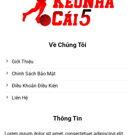
Về Chúng Tôi
Giới Thiệu
Chính Sách Bảo Mật
Điều Khoản Điều Kiện
Liên Hệ
Thông Tin
Lorem ipsum dolor sit amet, consectetuer adipiscing elit,