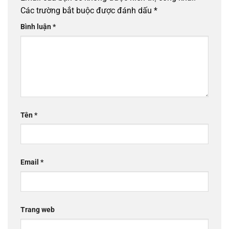
Các trường bắt buộc được đánh dấu
*
Bình luận
*
Tên
*
Email
*
Trang web