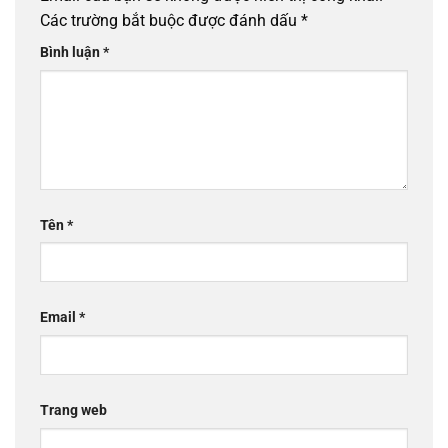
Các trường bắt buộc được đánh dấu
*
Bình luận
*
Tên
*
Email
*
Trang web