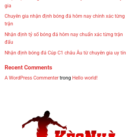
gia
Chuyên gia nhận định bóng đá hôm nay chính xác từng
trận
Nhận định tỷ số bóng đá hôm nay chuẩn xác từng trận
đấu
Nhận định bóng đá Cúp C1 châu Âu từ chuyên gia uy tín
Recent Comments
A WordPress Commenter
trong
Hello world!