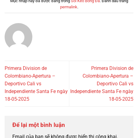
Mục nhập này đã được đăng trong
Soi Kèo Bóng Đá
. Đánh dấu trang
permalink
.
Primera Division de
Primera Division de
Colombiano-Apertura –
Colombiano-Apertura –
Deportivo Cali vs
Deportivo Cali vs
Independiente Santa Fe ngày
Independiente Santa Fe ngày
18-05-2025
18-05-2025
Để lại một bình luận
Email của bạn sẽ không được hiển thị công khai.