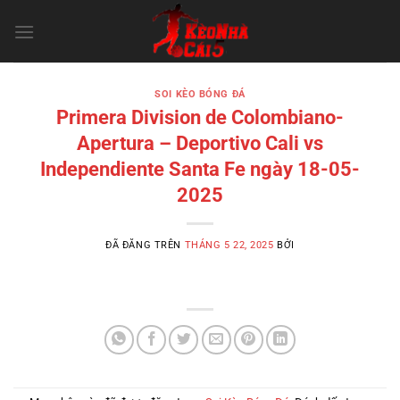
Chuyển
đến
nội
dung
SOI KÈO BÓNG ĐÁ
Primera Division de Colombiano-
Apertura – Deportivo Cali vs
Independiente Santa Fe ngày 18-05-
2025
ĐÃ ĐĂNG TRÊN
THÁNG 5 22, 2025
BỞI