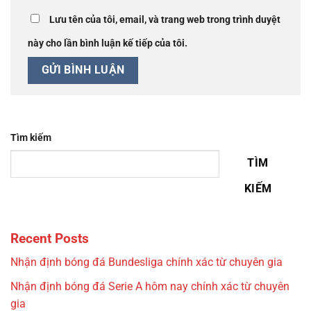
Lưu tên của tôi, email, và trang web trong trình duyệt
này cho lần bình luận kế tiếp của tôi.
Tìm kiếm
TÌM
KIẾM
Recent Posts
Nhận định bóng đá Bundesliga chính xác từ chuyên gia
Nhận định bóng đá Serie A hôm nay chính xác từ chuyên
gia