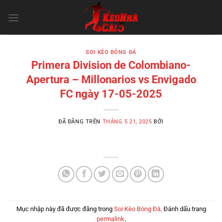
Chuyển
đến
nội
dung
SOI KÈO BÓNG ĐÁ
Primera Division de Colombiano-
Apertura – Millonarios vs Envigado
FC ngày 17-05-2025
ĐÃ ĐĂNG TRÊN
THÁNG 5 21, 2025
BỞI
Mục nhập này đã được đăng trong
Soi Kèo Bóng Đá
. Đánh dấu trang
permalink
.