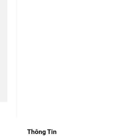
Thông Tin