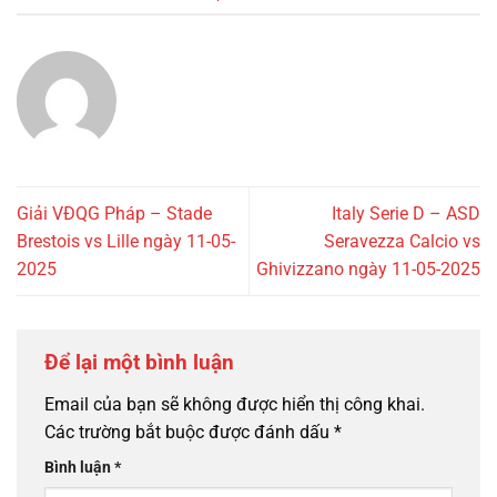
Giải VĐQG Pháp – Stade
Italy Serie D – ASD
Brestois vs Lille ngày 11-05-
Seravezza Calcio vs
2025
Ghivizzano ngày 11-05-2025
Để lại một bình luận
Email của bạn sẽ không được hiển thị công khai.
Các trường bắt buộc được đánh dấu
*
Bình luận
*