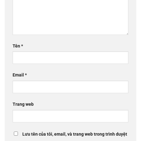
Tên
*
Email
*
Trang web
Lưu tên của tôi, email, và trang web trong trình duyệt