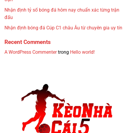
Nhận định tỷ số bóng đá hôm nay chuẩn xác từng trận
đấu
Nhận định bóng đá Cúp C1 châu Âu từ chuyên gia uy tín
Recent Comments
A WordPress Commenter
trong
Hello world!