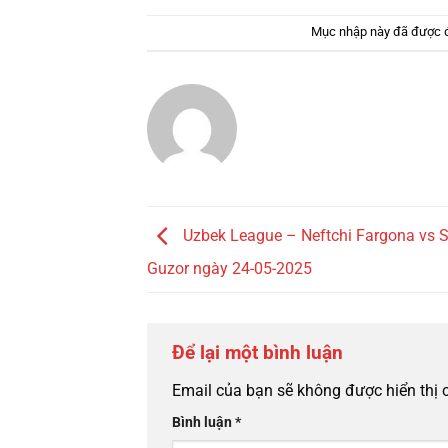
Mục nhập này đã được 
Uzbek League – Neftchi Fargona vs 
Guzor ngày 24-05-2025
Để lại một bình luận
Email của bạn sẽ không được hiển thị 
Bình luận
*