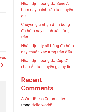
Nhận định bóng đá Serie A
hôm nay chính xác từ chuyên
gia
Chuyên gia nhận định bóng
đá hôm nay chính xác từng
trận
Nhận định tỷ số bóng đá hôm
nay chuẩn xác từng trận đấu
rves
Nhận định bóng đá Cúp C1
châu Âu từ chuyên gia uy tín
Recent
Comments
A WordPress Commenter
trong
Hello world!