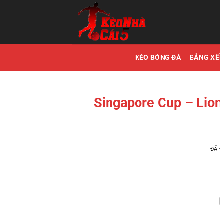
Chuyển
đến
nội
dung
KÈO BÓNG ĐÁ
BẢNG XẾ
Singapore Cup – Lio
ĐÃ