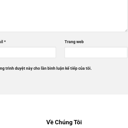
il
*
Trang web
ng trình duyệt này cho lần bình luận kế tiếp của tôi.
Về Chúng Tôi