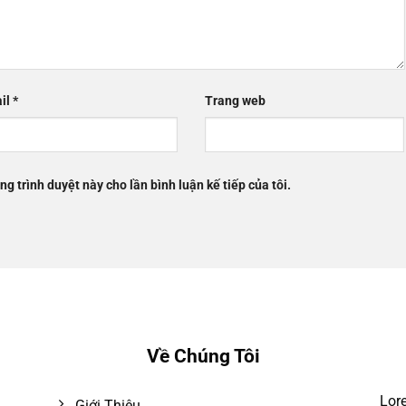
il
*
Trang web
ng trình duyệt này cho lần bình luận kế tiếp của tôi.
Về Chúng Tôi
Lor
Giới Thiệu