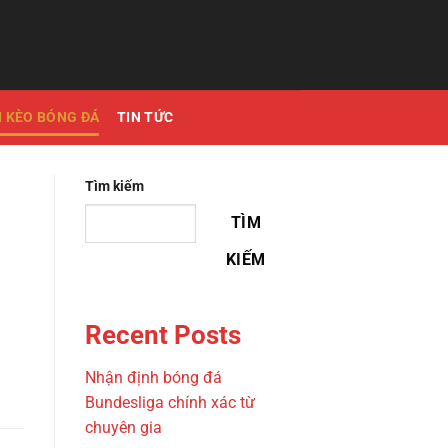
I KÈO BÓNG ĐÁ
TIN TỨC
Tìm kiếm
TÌM
KIẾM
Recent Posts
Nhận định bóng đá
Bundesliga chính xác từ
chuyên gia