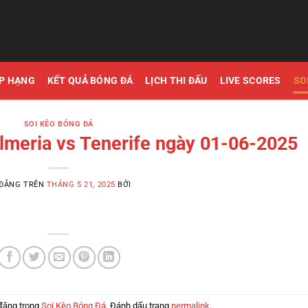
P HẠNG
KẾT QUẢ BÓNG ĐÁ
LỊCH THI ĐẤU
LIVE SCORES
SO
SOI KÈO BÓNG ĐÁ
Almeria vs Tenerife ngày 01-06-2025
 ĐĂNG TRÊN
THÁNG 5 21, 2025
BỞI
đăng trong
Soi Kèo Bóng Đá
. Đánh dấu trang
permalink
.