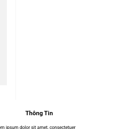
Thông Tin
em ipsum dolor sit amet, consectetuer