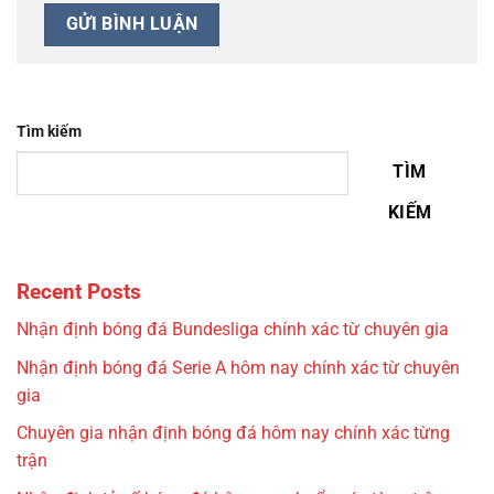
Tìm kiếm
TÌM
KIẾM
Recent Posts
Nhận định bóng đá Bundesliga chính xác từ chuyên gia
Nhận định bóng đá Serie A hôm nay chính xác từ chuyên
gia
Chuyên gia nhận định bóng đá hôm nay chính xác từng
trận